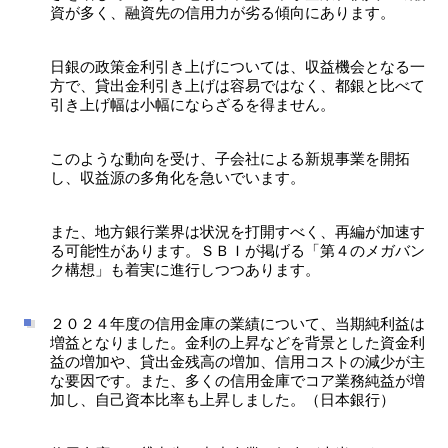
資が多く、融資先の信用力が劣る傾向にあります。
日銀の政策金利引き上げについては、収益機会となる一
方で、貸出金利引き上げは容易ではなく、都銀と比べて
引き上げ幅は小幅にならざるを得ません。
このような動向を受け、子会社による新規事業を開拓
し、収益源の多角化を急いでいます。
また、地方銀行業界は状況を打開すべく、再編が加速す
る可能性があります。ＳＢＩが掲げる「第４のメガバン
ク構想」も着実に進行しつつあります。
２０２４年度の信用金庫の業績について、当期純利益は
増益となりました。金利の上昇などを背景とした資金利
益の増加や、貸出金残高の増加、信用コストの減少が主
な要因です。また、多くの信用金庫でコア業務純益が増
加し、自己資本比率も上昇しました。（日本銀行）