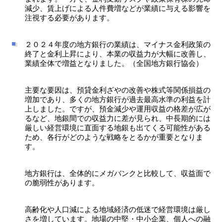
減少、賃上げによる人件費増などが業績に与える影響を
注視する必要があります。
２０２４年度の地方銀行の業績は、マイナス金利政策の
終了と金利上昇により、本業の収益力が大幅に改善し、
業績全体で増益となりました。（全国地方銀行協会）
主要な要因は、預貸金利ざやの改善や株式等関係損益の
増加であり、多くの地方銀行が過去最高水準の利益を計
上しました。ですが、預金減少や運用収益の格差が広が
るなど、地銀間での収益力に差が見られ、中長期的には
厳しい経営環境に直面する地銀も出てくる可能性がある
ため、各行がどのような戦略をとるかが重要となりま
す。
地方銀行は、全体的にメガバンクと比較して、収益面で
の脆弱性があります。
高齢化や人口減による地域経済の低迷で経営環境は厳し
さを増しています。地場の中堅・中小企業、個人への融