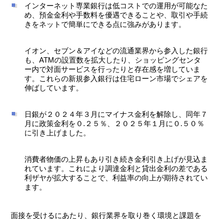
インターネット専業銀行は低コストでの運用が可能なた
め、預金金利や手数料を優遇できることや、取引や手続
きをネットで簡単にできる点に強みがあります。
イオン、セブン＆アイなどの流通業界から参入した銀行
も、ATMの設置数を拡大したり、ショッピングセンタ
ー内で対面サービスを行ったりと存在感を増していま
す。これらの新規参入銀行は住宅ローン市場でシェアを
伸ばしています。
日銀が２０２４年３月にマイナス金利を解除し、同年７
月に政策金利を０.２５％、２０２５年１月に０.５０％
に引き上げました。
消費者物価の上昇もあり引き続き金利引き上げが見込ま
れています。これにより調達金利と貸出金利の差である
利ザヤが拡大することで、利益率の向上が期待されてい
ます。
面接を受けるにあたり、銀行業界を取り巻く環境と課題を