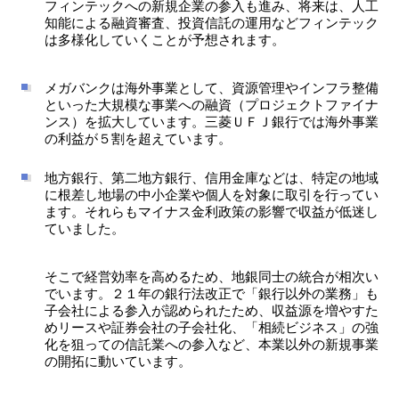
フィンテックへの新規企業の参入も進み、将来は、人工
知能による融資審査、投資信託の運用などフィンテック
は多様化していくことが予想されます。
メガバンクは海外事業として、資源管理やインフラ整備
といった大規模な事業への融資（プロジェクトファイナ
ンス）を拡大しています。三菱ＵＦＪ銀行では海外事業
の利益が５割を超えています。
地方銀行、第二地方銀行、信用金庫などは、特定の地域
に根差し地場の中小企業や個人を対象に取引を行ってい
ます。それらもマイナス金利政策の影響で収益が低迷し
ていました。
そこで経営効率を高めるため、地銀同士の統合が相次い
でいます。２１年の銀行法改正で「銀行以外の業務」も
子会社による参入が認められたため、収益源を増やすた
めリースや証券会社の子会社化、「相続ビジネス」の強
化を狙っての信託業への参入など、本業以外の新規事業
の開拓に動いています。