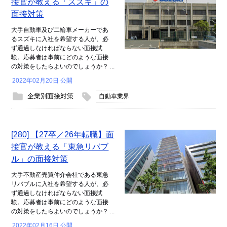
接官が教える「スズキ」の
面接対策
大手自動車及び二輪車メーカーであ
るスズキに入社を希望する人が、必
ず通過しなければならない面接試
験。応募者は事前にどのような面接
の対策をしたらよいのでしょうか？ ...
2022年02月20日 公開
企業別面接対策
自動車業界
[280] 【27卒／26年転職】面
接官が教える「東急リバブ
ル」の面接対策
大手不動産売買仲介会社である東急
リバブルに入社を希望する人が、必
ず通過しなければならない面接試
験。応募者は事前にどのような面接
の対策をしたらよいのでしょうか？ ...
2022年02月16日 公開