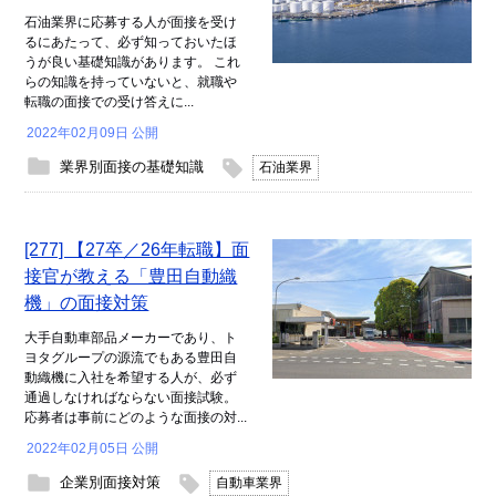
石油業界に応募する人が面接を受け
るにあたって、必ず知っておいたほ
うが良い基礎知識があります。 これ
らの知識を持っていないと、就職や
転職の面接での受け答えに...
2022年02月09日 公開
業界別面接の基礎知識
石油業界
[277] 【27卒／26年転職】面
接官が教える「豊田自動織
機」の面接対策
大手自動車部品メーカーであり、ト
ヨタグループの源流でもある豊田自
動織機に入社を希望する人が、必ず
通過しなければならない面接試験。
応募者は事前にどのような面接の対...
2022年02月05日 公開
企業別面接対策
自動車業界