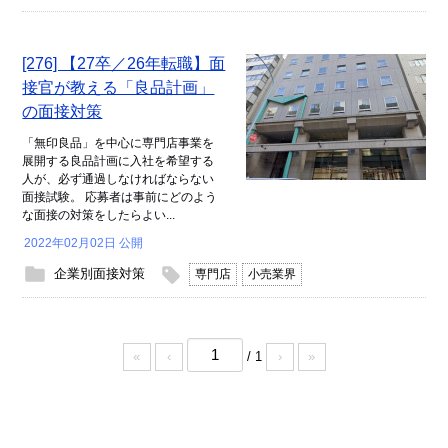
[276] 【27卒／26年転職】面
接官が教える「良品計画」
の面接対策
「無印良品」を中心に専門店事業を
展開する良品計画に入社を希望する
人が、必ず通過しなければならない
面接試験。 応募者は事前にどのよう
な面接の対策をしたらよい...
2022年02月02日 公開
企業別面接対策
専門店
小売業界
/ 1
«
‹
›
»