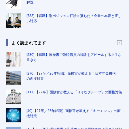
解説
[733] 【転職】別ポジション打診＝落ちた？企業の本音と正し
い対応
よく読まれてます
[530] 【転職】履歴書で臨時職員の経験をアピールする上手な
書き方
[270] 【27卒／26年転職】面接官が教える「日本年金機構」
の面接対策
[117] 【27卒】面接官が教える「りそなグループ」の面接対策
[40] 【27卒／26年転職】面接官が教える「キーエンス」の面
接対策