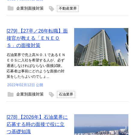
企業別面接対策
不動産業界
[279] 【27卒／26年転職】面
接官が教える「ＥＮＥＯ
Ｓ」の面接対策
石油業界で売上高ＮＯ.１であるＥＮ
ＥＯＳに入社を希望する人が、必ず
通過しなければならない面接試験。
応募者は事前にどのような面接の対
策をしたらよいのでしょ...
2022年02月12日 公開
企業別面接対策
石油業界
[278] 【2026年】石油業界に
応募する時の面接で役に立
つ基礎知識