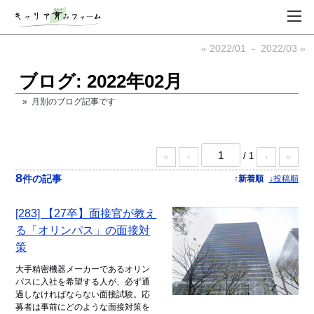
« 2022/01
-
2022/03 »
ブログ: 2022年02月
» 月別のブログ記事です
/ 1
«
‹
›
»
8
件の記事
↑新着順
↓投稿順
[283] 【27卒】面接官が教え
る「オリンパス」の面接対
策
大手精密機器メーカーであるオリン
パスに入社を希望する人が、必ず通
過しなければならない面接試験。応
募者は事前にどのような面接対策を