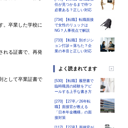
任が見つかるまで待つ
必要ある？正しい対応
[734] 【転職】転職面接
す。卒業した学校に
で女性のリュックは
NG？人事視点で解説
[733] 【転職】別ポジシ
ョン打診＝落ちた？企
業の本音と正しい対応
される証書で、再発
よく読まれてます
則として卒業証書で
[530] 【転職】履歴書で
臨時職員の経験をアピ
ールする上手な書き方
[270] 【27卒／26年転
職】面接官が教える
「日本年金機構」の面
接対策
[117] 【27卒】面接官が