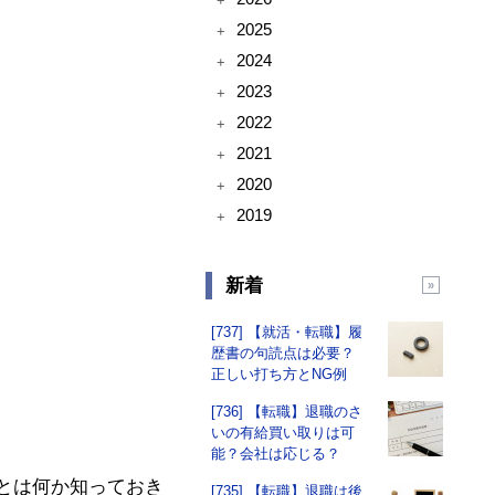
+
2025
+
2024
+
2023
+
2022
+
2021
+
2020
+
2019
+
新着
[737] 【就活・転職】履
歴書の句読点は必要？
正しい打ち方とNG例
[736] 【転職】退職のさ
いの有給買い取りは可
能？会社は応じる？
とは何か知っておき
[735] 【転職】退職は後