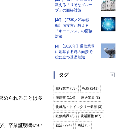
教える「りそなグルー
プ」の面接対策
[40] 【27卒／26年転
職】面接官が教える
「キーエンス」の面接
対策
[4] 【2026年】通信業界
に応募する時の面接で
役に立つ基礎知識
タグ
銀行業界 (53)
転職 (241)
求められることは多
履歴書 (114)
運送業界 (3)
化粧品・トイレタリー業界 (3)
鉄鋼業界 (3)
就活面接 (67)
が、卒業証明書のい
就活 (294)
商社 (5)