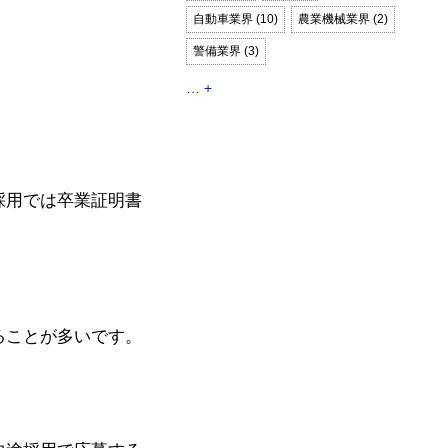
自動車業界 (10)
農業機械業界 (2)
警備業界 (3)
… +
採用では卒業証明書
ることが多いです。