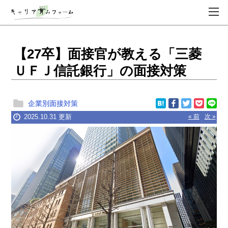
【27卒】面接官が教える「三菱
ＵＦＪ信託銀行」の面接対策
企業別面接対策
2025.10.31 更新
« 前
次 »