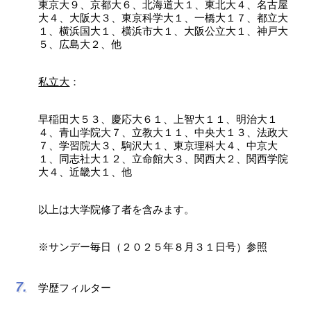
東京大９、京都大６、北海道大１、東北大４、名古屋
大４、大阪大３、東京科学大１、一橋大１７、都立大
１、横浜国大１、横浜市大１、大阪公立大１、神戸大
５、広島大２、他
私立大
：
早稲田大５３、慶応大６１、上智大１１、明治大１
４、青山学院大７、立教大１１、中央大１３、法政大
７、学習院大３、駒沢大１、東京理科大４、中京大
１、同志社大１２、立命館大３、関西大２、関西学院
大４、近畿大１、他
以上は大学院修了者を含みます。
※サンデー毎日（２０２５年８月３１日号）参照
学歴フィルター