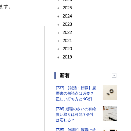
+
ます。
2025
+
2024
+
2023
+
2022
+
2021
+
2020
+
2019
+
新着
[737] 【就活・転職】履
歴書の句読点は必要？
正しい打ち方とNG例
[736] 退職のさいの有給
買い取りは可能？会社
は応じる？
[735] 【転職】退職は後