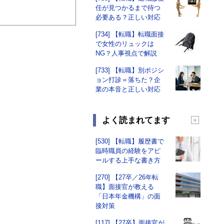
任が見つかるまで待つ
必要ある？正しい対応
[734] 【転職】転職面接
で女性のリュックは
NG？人事視点で解説
[733] 【転職】別ポジシ
ョン打診＝落ちた？企
業の本音と正しい対応
よく読まれてます
[530] 【転職】履歴書で
臨時職員の経験をアピ
ールする上手な書き方
[270] 【27卒／26年転
職】面接官が教える
「日本年金機構」の面
接対策
[117] 【27卒】面接官が