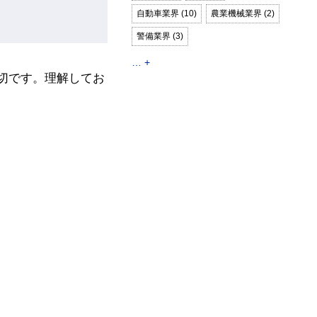
自動車業界 (10)
農業機械業界 (2)
警備業界 (3)
… +
切です。理解してお