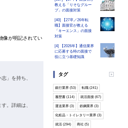
教える「りそなグルー
プ」の面接対策
[40] 【27卒／26年転
職】面接官が教える
「キーエンス」の面接
対策
物像が明記されてい
[4] 【2026年】通信業界
に応募する時の面接で
役に立つ基礎知識
タグ
い志」を持ち、
銀行業界 (53)
転職 (241)
履歴書 (114)
就活面接 (67)
ます。詳細は、
運送業界 (3)
鉄鋼業界 (3)
化粧品・トイレタリー業界 (3)
就活 (294)
商社 (5)