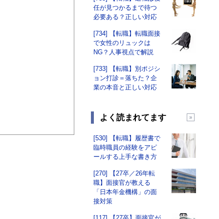
任が見つかるまで待つ
必要ある？正しい対応
[734] 【転職】転職面接
で女性のリュックは
NG？人事視点で解説
[733] 【転職】別ポジシ
ョン打診＝落ちた？企
業の本音と正しい対応
よく読まれてます
[530] 【転職】履歴書で
臨時職員の経験をアピ
ールする上手な書き方
[270] 【27卒／26年転
職】面接官が教える
「日本年金機構」の面
接対策
[117] 【27卒】面接官が