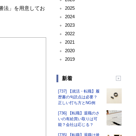
+
2025
勝法」を用意してお
+
2024
+
2023
+
2022
+
2021
+
2020
+
2019
+
新着
[737] 【就活・転職】履
歴書の句読点は必要？
正しい打ち方とNG例
[736] 【転職】退職のさ
いの有給買い取りは可
能？会社は応じる？
[735] 【転職】退職は後