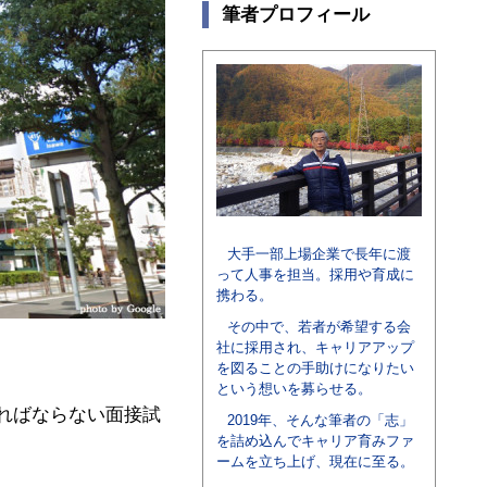
筆者プロフィール
大手一部上場企業で長年に渡
って人事を担当。採用や育成に
携わる。
その中で、若者が希望する会
社に採用され、キャリアアップ
を図ることの手助けになりたい
という想いを募らせる。
ればならない面接試
2019年、そんな筆者の「志」
を詰め込んでキャリア育みファ
ームを立ち上げ、現在に至る。