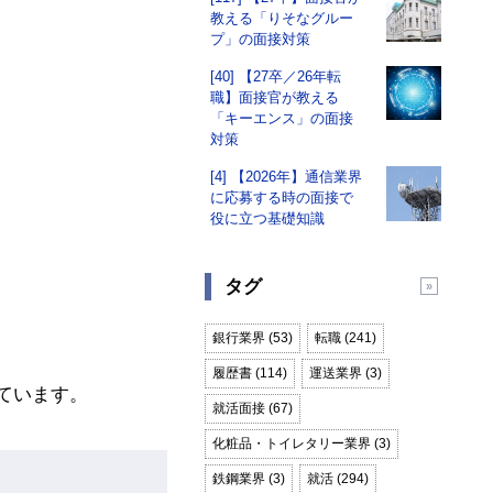
教える「りそなグルー
プ」の面接対策
[40] 【27卒／26年転
職】面接官が教える
「キーエンス」の面接
対策
[4] 【2026年】通信業界
に応募する時の面接で
役に立つ基礎知識
タグ
銀行業界 (53)
転職 (241)
履歴書 (114)
運送業界 (3)
ています。
就活面接 (67)
化粧品・トイレタリー業界 (3)
鉄鋼業界 (3)
就活 (294)