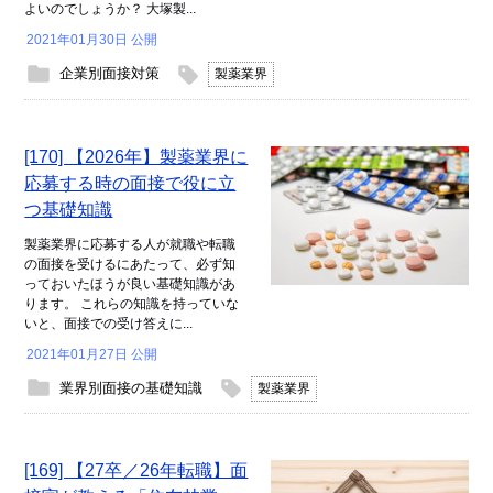
よいのでしょうか？ 大塚製...
2021年01月30日 公開
企業別面接対策
製薬業界
[170] 【2026年】製薬業界に
応募する時の面接で役に立
つ基礎知識
製薬業界に応募する人が就職や転職
の面接を受けるにあたって、必ず知
っておいたほうが良い基礎知識があ
ります。 これらの知識を持っていな
いと、面接での受け答えに...
2021年01月27日 公開
業界別面接の基礎知識
製薬業界
[169] 【27卒／26年転職】面