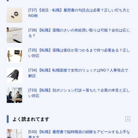
[737] 【就活・転職】履歴書の句読点は必要？正しい打ち方と
NG例
[736] 【転職】退職のさいの有給買い取りは可能？会社は応じ
る？
[735] 【転職】退職は後任が見つかるまで待つ必要ある？正し
い対応
[734] 【転職】転職面接で女性のリュックはNG？人事視点で
解説
[733] 【転職】別ポジション打診＝落ちた？企業の本音と正し
い対応
よく読まれてます
[530] 【転職】履歴書で臨時職員の経験をアピールする上手な
書き方