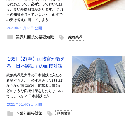
るにあたって、必ず知っておいたほ
うが良い基礎知識があります。 これ
らの知識を持っていないと、面接で
の受け答えに困ってしまう...
2021年01月13日 公開
業界別面接の基礎知識
繊維業界
[165] 【27卒】面接官が教え
る「日本製鉄」の面接対策
鉄鋼業界最大手の日本製鉄に入社を
希望する人が、必ず通過しなければ
ならない面接試験。応募者は事前に
どのような面接対策をしたらよいの
でしょうか？ 日本製鉄に入...
2021年01月09日 公開
企業別面接対策
鉄鋼業界