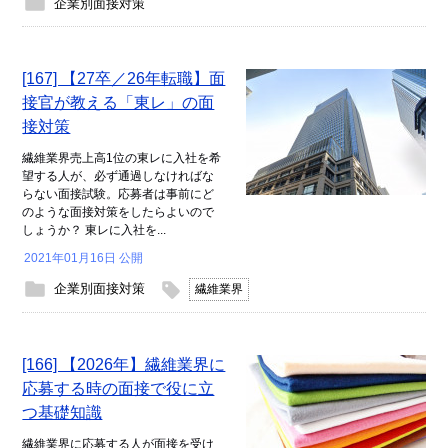
企業別面接対策
[167] 【27卒／26年転職】面
接官が教える「東レ」の面
接対策
繊維業界売上高1位の東レに入社を希
望する人が、必ず通過しなければな
らない面接試験。応募者は事前にど
のような面接対策をしたらよいので
しょうか？ 東レに入社を...
2021年01月16日 公開
企業別面接対策
繊維業界
[166] 【2026年】繊維業界に
応募する時の面接で役に立
つ基礎知識
繊維業界に応募する人が面接を受け