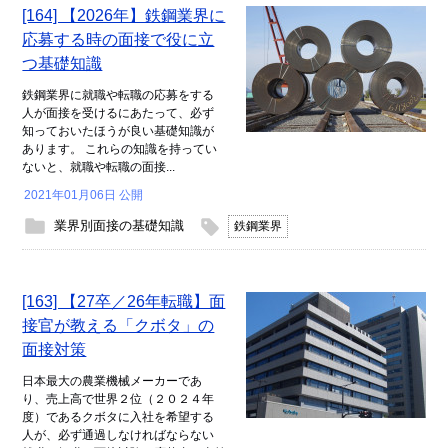
[164] 【2026年】鉄鋼業界に
応募する時の面接で役に立
つ基礎知識
鉄鋼業界に就職や転職の応募をする
人が面接を受けるにあたって、必ず
知っておいたほうが良い基礎知識が
あります。 これらの知識を持ってい
ないと、就職や転職の面接...
2021年01月06日 公開
業界別面接の基礎知識
鉄鋼業界
[163] 【27卒／26年転職】面
接官が教える「クボタ」の
面接対策
日本最大の農業機械メーカーであ
り、売上高で世界２位（２０２４年
度）であるクボタに入社を希望する
人が、必ず通過しなければならない