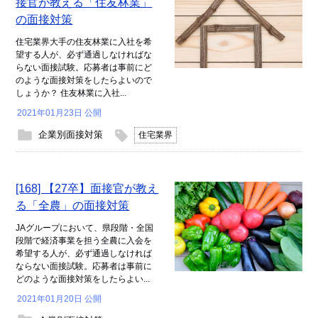
接官が教える「住友林業」
の面接対策
住宅業界大手の住友林業に入社を希
望する人が、必ず通過しなければな
らない面接試験。応募者は事前にど
のような面接対策をしたらよいので
しょうか？ 住友林業に入社...
2021年01月23日 公開
企業別面接対策
住宅業界
[168] 【27卒】面接官が教え
る「全農」の面接対策
JAグループにおいて、県段階・全国
段階で経済事業を担う全農に入会を
希望する人が、必ず通過しなければ
ならない面接試験。応募者は事前に
どのような面接対策をしたらよい...
2021年01月20日 公開