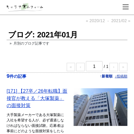
« 2020/12
-
2021/02 »
ブログ: 2021年01月
» 月別のブログ記事です
/ 1
«
‹
›
»
9
件の記事
↑新着順
↓投稿順
[171] 【27卒／26年転職】面
接官が教える「大塚製薬」
の面接対策
大手製薬メーカーである大塚製薬に
入社を希望する人が、必ず通過しな
ければならない面接試験。応募者は
事前にどのような面接対策をしたら