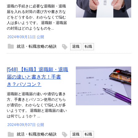
退職の手続きに必要な退職願・退職
届を入れる封筒の選び方や書き方な
どをどうするか、わからなくて悩む
人は多いようです。 退職願・退職届
の封筒はどのようなものを...
2024年09月11日 公開
就活・転職攻略の秘訣
退職
転職
[548] 【転職】退職願・退職
届の違いと書き方！手書
き？パソコン？
退職願と退職届の違いや適切な書き
方、手書きとパソコン使用のどちら
が適切か、わからなくて悩む人が多
いようです。 退職願と退職届の違い
は何でしょうか？ ...
2024年09月07日 公開
就活・転職攻略の秘訣
退職
転職