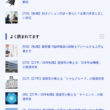
解説
[733] 【転職】別ポジション打診＝落ちた？企業の本音と正し
い対応
よく読まれてます
[530] 【転職】履歴書で臨時職員の経験をアピールする上手な
書き方
[270] 【27卒／26年転職】面接官が教える「日本年金機構」
の面接対策
[117] 【27卒】面接官が教える「りそなグループ」の面接対策
[40] 【27卒／26年転職】面接官が教える「キーエンス」の面
接対策