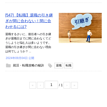
[547] 【転職】退職の引き継
ぎが間に合わない！間に合
わせるには?
退職するさいに、後任者への引き継
ぎが退職日までに間に合わなくてど
うしようと悩む人は多いようです。
退職の引き継ぎが間に合わない理由
は何でしょうか？ ...
2024年09月04日 公開
就活・転職攻略の秘訣
退職
転職
/ 1
«
‹
›
»