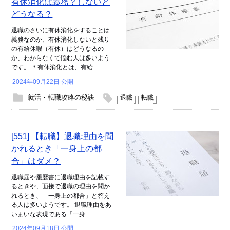
有休消化は義務？しないと
どうなる？
退職のさいに有休消化をすることは
義務なのか、有休消化しないと残り
の有給休暇（有休）はどうなるの
か、わからなくて悩む人は多いよう
です。 ＊有休消化とは、有給...
2024年09月22日 公開
就活・転職攻略の秘訣
退職
転職
[551] 【転職】退職理由を聞
かれるとき「一身上の都
合」はダメ？
退職届や履歴書に退職理由を記載す
るときや、面接で退職の理由を聞か
れるとき、「一身上の都合」と答え
る人は多いようです。 退職理由をあ
いまいな表現である「一身...
2024年09月18日 公開