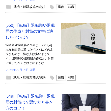
就活・転職攻略の秘訣
退職
転職
[550] 【転職】退職願や退職
届の作成と封筒の文字に適
したペンは？
退職願や退職届の作成と、それらを
入れる封筒に適したペンとはどのよ
うなものか、悩む人は多いようで
す。 退職願や退職届の作成と、封筒
に適したペンとはどのような...
2024年09月14日 公開
就活・転職攻略の秘訣
退職
転職
[549] 【転職】退職願・退職
届の封筒は？選び方と書き
方のコツ！