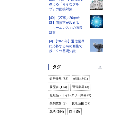
教える「りそなグルー
プ」の面接対策
[40] 【27卒／26年転
職】面接官が教える
「キーエンス」の面接
対策
[4] 【2026年】通信業界
に応募する時の面接で
役に立つ基礎知識
タグ
銀行業界 (53)
転職 (241)
履歴書 (114)
運送業界 (3)
化粧品・トイレタリー業界 (3)
鉄鋼業界 (3)
就活面接 (67)
就活 (294)
商社 (5)