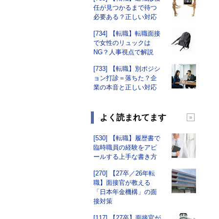
任が見つかるまで待つ
必要ある？正しい対応
[734] 【転職】転職面接
で女性のリュックは
NG？人事視点で解説
[733] 【転職】別ポジシ
ョン打診＝落ちた？企
業の本音と正しい対応
よく読まれてます
[530] 【転職】履歴書で
臨時職員の経験をアピ
ールする上手な書き方
[270] 【27卒／26年転
職】面接官が教える
「日本年金機構」の面
接対策
[117] 【27卒】面接官が