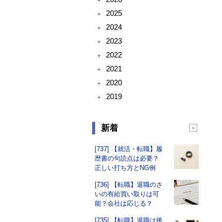
+
2025
+
2024
+
2023
+
2022
+
2021
+
2020
+
2019
+
新着
[737] 【就活・転職】履
歴書の句読点は必要？
正しい打ち方とNG例
[736] 【転職】退職のさ
いの有給買い取りは可
能？会社は応じる？
[735] 【転職】退職は後