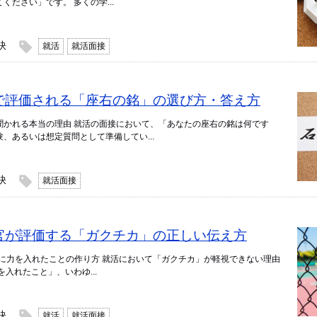
ださい」です。 多くの学...
訣
就活
就活面接
面接で評価される「座右の銘」の選び方・答え方
聞かれる本当の理由 就活の面接において、「あなたの座右の銘は何です
、あるいは想定質問として準備してい...
訣
就活面接
面接官が評価する「ガクチカ」の正しい伝え方
代に力を入れたことの作り方 就活において「ガクチカ」が軽視できない理由
入れたこと」、いわゆ...
訣
就活
就活面接