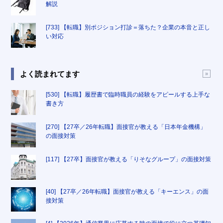
解説
[733] 【転職】別ポジション打診＝落ちた？企業の本音と正し
い対応
よく読まれてます
[530] 【転職】履歴書で臨時職員の経験をアピールする上手な
書き方
[270] 【27卒／26年転職】面接官が教える「日本年金機構」
の面接対策
[117] 【27卒】面接官が教える「りそなグループ」の面接対策
[40] 【27卒／26年転職】面接官が教える「キーエンス」の面
接対策