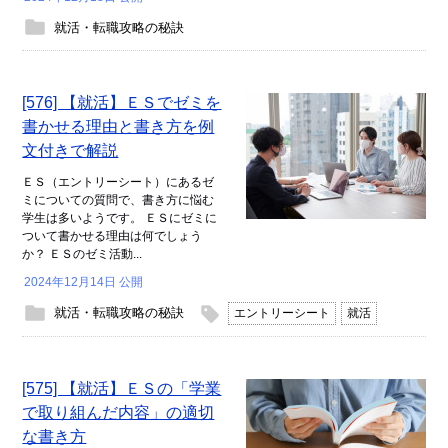
就活・転職攻略の秘訣
[576] 【就活】ＥＳでゼミを
書かせる理由と書き方を例
文付きで解説
ＥＳ（エントリーシート）にあるゼ
ミについての質問で、書き方に悩む
学生は多いようです。 ＥＳにゼミに
ついて書かせる理由は何でしょう
か？ ＥＳのゼミ活動...
2024年12月14日 公開
就活・転職攻略の秘訣
エントリーシート
就活
[575] 【就活】ＥＳの「学業
で取り組んだ内容」の適切
な書き方