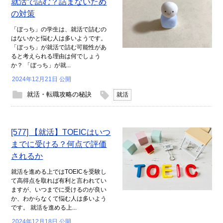
就活で詰む？詰まないため
の対策
「ぼっち」の学生は、就活で詰むの
はないかと悩む人は多いようです。
「ぼっち」が就活で詰む可能性があ
ると考えられる理由は何でしょう
か？ 「ぼっち」が就...
2024年12月21日 公開
就活・転職攻略の秘訣
就活
[577] 【就活】TOEICはいつ
までに受ける？何点で評価
されるか
就活を進める上ではTOEICを受験し
て高得点を取れば有利と言われてい
ますが、いつまでに受けるのが良い
か、わからなくて悩む人は多いよう
です。 就活を進める上...
2024年12月18日 公開