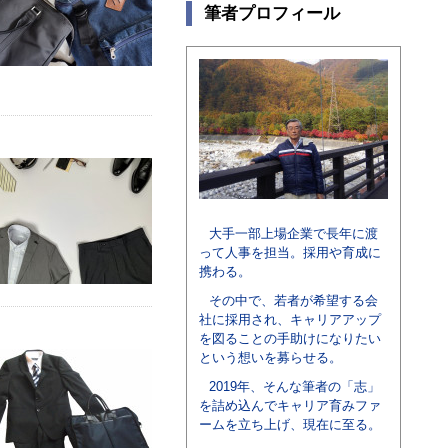
筆者プロフィール
大手一部上場企業で長年に渡
って人事を担当。採用や育成に
携わる。
その中で、若者が希望する会
社に採用され、キャリアアップ
を図ることの手助けになりたい
という想いを募らせる。
2019年、そんな筆者の「志」
を詰め込んでキャリア育みファ
ームを立ち上げ、現在に至る。