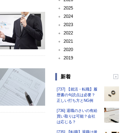
+
2025
+
2024
+
2023
+
2022
+
2021
+
2020
+
2019
+
新着
[737] 【就活・転職】履
歴書の句読点は必要？
正しい打ち方とNG例
[736] 退職のさいの有給
買い取りは可能？会社
は応じる？
[735] 【転職】退職は後