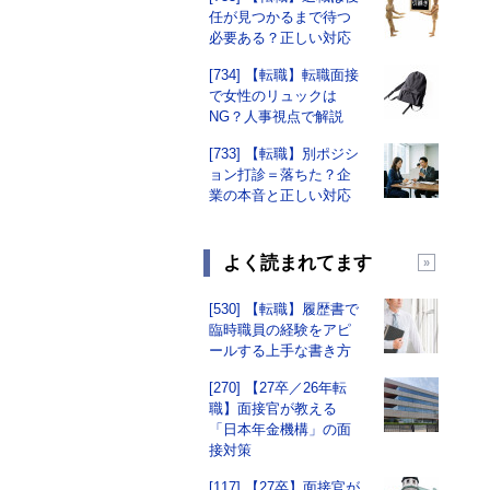
任が見つかるまで待つ
必要ある？正しい対応
[734] 【転職】転職面接
で女性のリュックは
NG？人事視点で解説
[733] 【転職】別ポジシ
ョン打診＝落ちた？企
業の本音と正しい対応
よく読まれてます
[530] 【転職】履歴書で
臨時職員の経験をアピ
ールする上手な書き方
[270] 【27卒／26年転
職】面接官が教える
「日本年金機構」の面
接対策
[117] 【27卒】面接官が