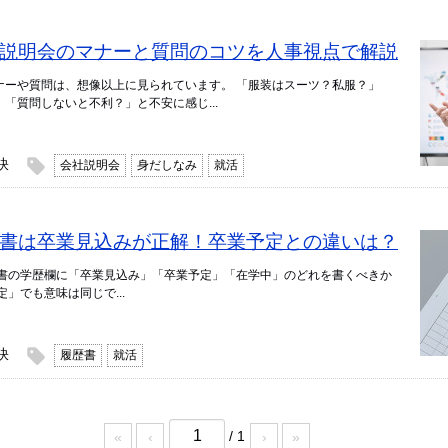
】会社説明会のマナーと質問のコツを人事視点で解説
ナーや質問は、想像以上に見られています。 「服装はスーツ？私服？」
「質問しないと不利？」と不安に感じ...
訣
会社説明会
身だしなみ
就活
】履歴書は卒業見込みが正解！卒業予定との違いは？
歴書の学歴欄に「卒業見込み」「卒業予定」「在学中」のどれを書くべきか
」でも意味は同じで...
訣
履歴書
就活
/ 1
«
‹
›
»