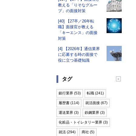
教える「りそなグルー
プ」の面接対策
[40] 【27卒／26年転
職】面接官が教える
「キーエンス」の面接
対策
[4] 【2026年】通信業界
に応募する時の面接で
役に立つ基礎知識
タグ
銀行業界 (53)
転職 (241)
履歴書 (114)
就活面接 (67)
運送業界 (3)
鉄鋼業界 (3)
化粧品・トイレタリー業界 (3)
就活 (294)
商社 (5)