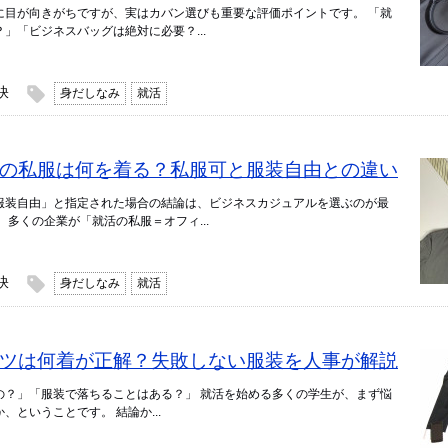
に目が向きがちですが、実はカバン選びも重要な評価ポイントです。 「就
」「ビジネスバッグは絶対に必要？...
訣
身だしなみ
就活
】就活の私服は何を着る？私服可と服装自由との違い
服装自由」と指定された場合の結論は、ビジネスカジュアルを選ぶのが最
、多くの企業が「就活の私服＝オフィ...
訣
身だしなみ
就活
】スーツは何着が正解？失敗しない服装を人事が解説
の？」「服装で落ちることはある？」 就活を始める多くの学生が、まず悩
ということです。 結論か...