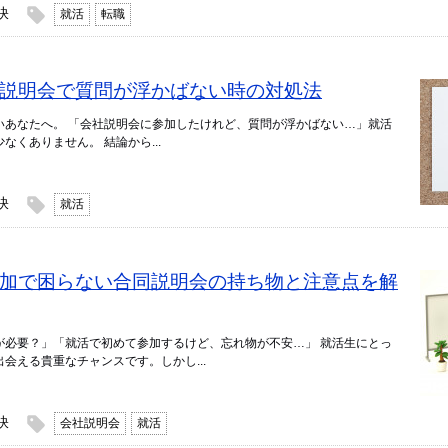
訣
就活
転職
】会社説明会で質問が浮かばない時の対処法
いあなたへ。 「会社説明会に参加したけれど、質問が浮かばない…」就活
くありません。 結論から...
訣
就活
】初参加で困らない合同説明会の持ち物と注意点を解
が必要？」「就活で初めて参加するけど、忘れ物が不安…」 就活生にとっ
会える貴重なチャンスです。しかし...
訣
会社説明会
就活