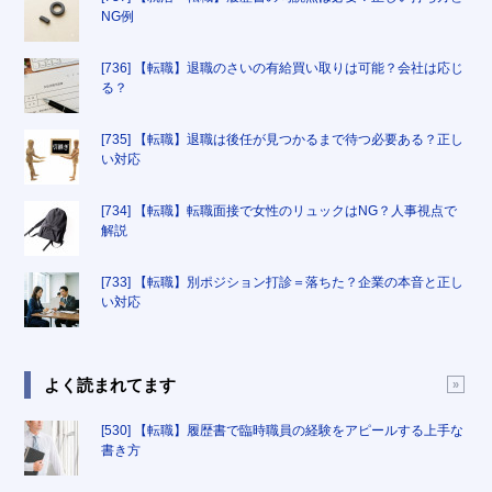
NG例
[736] 【転職】退職のさいの有給買い取りは可能？会社は応じ
る？
[735] 【転職】退職は後任が見つかるまで待つ必要ある？正し
い対応
[734] 【転職】転職面接で女性のリュックはNG？人事視点で
解説
[733] 【転職】別ポジション打診＝落ちた？企業の本音と正し
い対応
よく読まれてます
[530] 【転職】履歴書で臨時職員の経験をアピールする上手な
書き方