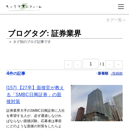
タグ一覧 »
ブログタグ: 証券業界
» タグ別のブログ記事です
/ 1
«
‹
›
»
4
件の記事
↑新着順
↓投稿順
[157] 【27卒】面接官が教え
る「SMBC日興証券」の面
接対策
証券業界大手のSMBC日興証券に入社
を希望する人が、必ず通過しなけれ
ばならない面接試験。応募者は事前
にどのような面接の対策をしたらよ