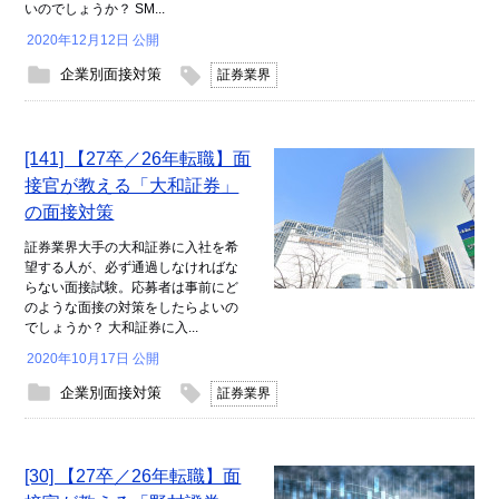
いのでしょうか？ SM...
2020年12月12日 公開
企業別面接対策
証券業界
[141] 【27卒／26年転職】面
接官が教える「大和証券」
の面接対策
証券業界大手の大和証券に入社を希
望する人が、必ず通過しなければな
らない面接試験。応募者は事前にど
のような面接の対策をしたらよいの
でしょうか？ 大和証券に入...
2020年10月17日 公開
企業別面接対策
証券業界
[30] 【27卒／26年転職】面