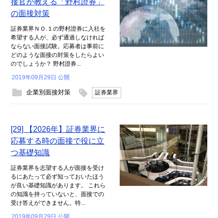
接官が教える「野村證券」
の面接対策
証券業界ＮＯ.１の野村證券に入社を
希望する人が、必ず通過しなければ
ならない面接試験。応募者は事前に
どのような面接の対策をしたらよい
のでしょうか？ 野村證券...
2019年09月29日 公開
企業別面接対策
証券業界
[29] 【2026年】証券業界に
応募する時の面接で役に立
つ基礎知識
証券業界を志望する人が面接を受け
るにあたって必ず知っておいたほう
が良い基礎知識があります。 これら
の知識を持っていないと、面接での
受け答えができません。特...
2019年09月29日 公開