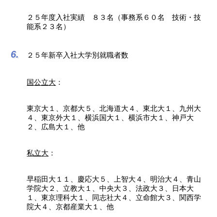
２５年度入社実績 ８３名（事務系６０名 技術・技
能系２３名）
２５年新卒入社大学別就職者数
国公立大
：
東京大１、京都大５、北海道大４、東北大１、九州大
４、東京外大１、横浜国大１、横浜市大１、神戸大
２、広島大１、他
私立大
：
早稲田大１１、慶応大５、上智大４、明治大４、青山
学院大２、立教大１、中央大３、法政大３、日本大
１、東京理科大１、同志社大４、立命館大３、関西学
院大４、京都産業大１、他