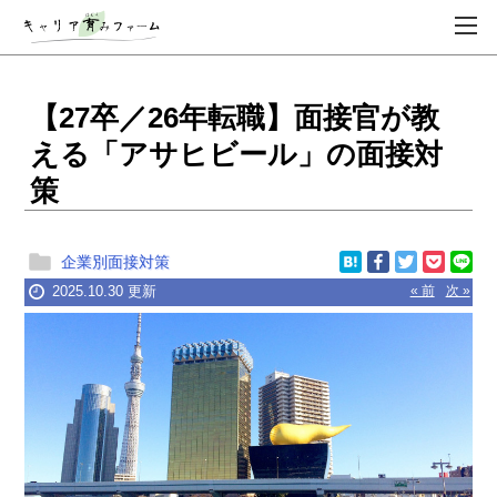
【27卒／26年転職】面接官が教
える「アサヒビール」の面接対
策
企業別面接対策
2025.10.30 更新
« 前
次 »