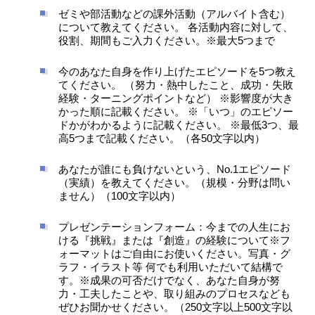
ゼミや部活動などの課外活動（アルバイト含む）
について教えてください。 各活動内容に対して、
役割、期間もご入力ください。※最大5つまで
今のあなた自身を作り上げたエピソードを5つ教え
てください。 （努力・熱中したこと、成功・失敗
経験・ターニングポイントなど） ※影響度が大き
かった順に記載ください。 ※「いつ」のエピソー
ドかがわかるように記載ください。 ※最低3つ、最
高5つまで記載ください。（各50文字以内）
あなたが誰にも負けないという、No.1エピソード
（実績）を教えてください。（規模・分野は問い
ません）（100文字以内）
プレゼンテーションフォーム：今までの人生にお
ける『挑戦』または『創造』の経験について※フ
ォーマットはご自由にお使いください。写真・グ
ラフ・イラスト等 何でも利用いただいて結構で
す。※成果の可否だけでなく、あなた自身が努
力・工夫したことや、取り組みのプロセスなども
ぜひお聞かせください。（250文字以上500文字以