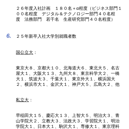
２６年度入社計画 １８０名＋α程度（ビジネス部門１
００名程度 デジタル＆テクノロジー部門４０名程
度 法務部門 若干名 生産研究部門４０名程度）
２５年新卒入社大学別就職者数
国公立大
：
東京大８、京都大１０、北海道大６、東北大５、名古
屋大１、大阪大１３、九州大８、東京科学大２、一橋
大１、筑波大３、千葉大１、東京外大１、横浜国大
２、横浜市大１、金沢大１、神戸大５、広島大２、他
私立大
：
早稲田大１５、慶応大１３、上智大５、明治大３、青
山学院大２、立教大３、法政大３、学習院大１、明治
学院大１、日本大１、駒沢大１、専修大１、東京理科