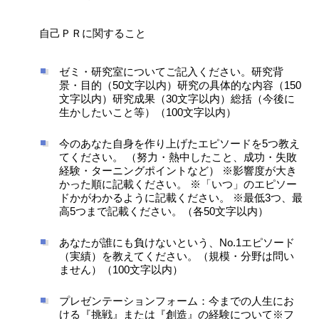
自己ＰＲに関すること
ゼミ・研究室についてご記入ください。研究背
景・目的（50文字以内）研究の具体的な内容（150
文字以内）研究成果（30文字以内）総括（今後に
生かしたいこと等）（100文字以内）
今のあなた自身を作り上げたエピソードを5つ教え
てください。 （努力・熱中したこと、成功・失敗
経験・ターニングポイントなど） ※影響度が大き
かった順に記載ください。 ※「いつ」のエピソー
ドかがわかるように記載ください。 ※最低3つ、最
高5つまで記載ください。（各50文字以内）
あなたが誰にも負けないという、No.1エピソード
（実績）を教えてください。（規模・分野は問い
ません）（100文字以内）
プレゼンテーションフォーム：今までの人生にお
ける『挑戦』または『創造』の経験について※フ