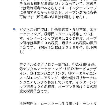
考直結＆初期配属確約型」となっていて、本選考
では最終選考のみとなります。インターンシップ
に参加できなかった場合も、オープン選考に応募
可能です（IS選考の結果は影響しません）。
ビジネス部門では、①酒類営業・食品営業、②マ
ーケティング、③専門スタッフを募集していま
す。インターンシップ選考は２０名程度、オープ
ン選考は早期２０名程度、通常６０名程度の採用
予定です。（採用予定数は２０２６年卒、以下同
じ）
デジタル＆テクノロジー部門は、①DX戦略企画、
②デジタルマーケティング・UI/UX/サービスデザ
イン、③ITエンジニアリング、④データサイエン
ス・AIエンジニアリング、⑤先端技術リサーチ/エ
ンジニアリングを募集しています。インターンシ
ップ選考は２０名程度、オープン選考は２０名程
度の採用予定です。
法務部門は、ロースクール生採用です。サントリ