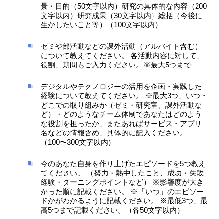
景・目的（50文字以内）研究の具体的な内容（200
文字以内）研究成果（30文字以内）総括（今後に
生かしたいこと等）（100文字以内）
ゼミや部活動などの課外活動（アルバイト含む）
について教えてください。 各活動内容に対して、
役割、期間もご入力ください。※最大5つまで
デジタルやテクノロジーの活用を企画・実践した
経験について教えてください。 ※最大3つ、いつ・
どこでの取り組みか（ゼミ・研究室、課外活動な
ど）・どのようなチーム体制であなたはどのよう
な役割を担ったか、またあればサービス・アプリ
名などの情報含め、具体的に記入ください。
（100〜300文字以内）
今のあなた自身を作り上げたエピソードを5つ教え
てください。 （努力・熱中したこと、成功・失敗
経験・ターニングポイントなど） ※影響度が大き
かった順に記載ください。 ※「いつ」のエピソー
ドかがわかるように記載ください。 ※最低3つ、最
高5つまで記載ください。（各50文字以内）