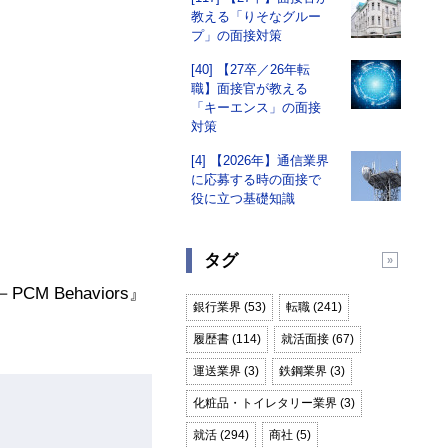
教える「りそなグルー
プ」の面接対策
[40] 【27卒／26年転
職】面接官が教える
「キーエンス」の面接
対策
[4] 【2026年】通信業界
に応募する時の面接で
役に立つ基礎知識
タグ
Behaviors』
銀行業界 (53)
転職 (241)
履歴書 (114)
就活面接 (67)
運送業界 (3)
鉄鋼業界 (3)
化粧品・トイレタリー業界 (3)
就活 (294)
商社 (5)