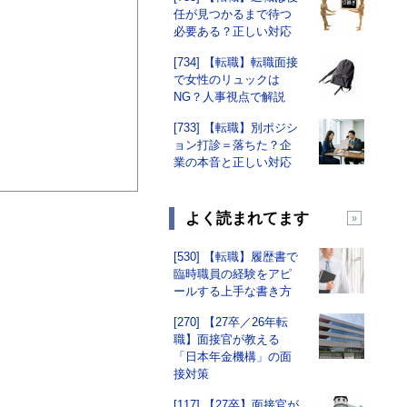
任が見つかるまで待つ
必要ある？正しい対応
[734] 【転職】転職面接
で女性のリュックは
NG？人事視点で解説
[733] 【転職】別ポジシ
ョン打診＝落ちた？企
業の本音と正しい対応
よく読まれてます
[530] 【転職】履歴書で
臨時職員の経験をアピ
ールする上手な書き方
[270] 【27卒／26年転
職】面接官が教える
「日本年金機構」の面
接対策
[117] 【27卒】面接官が