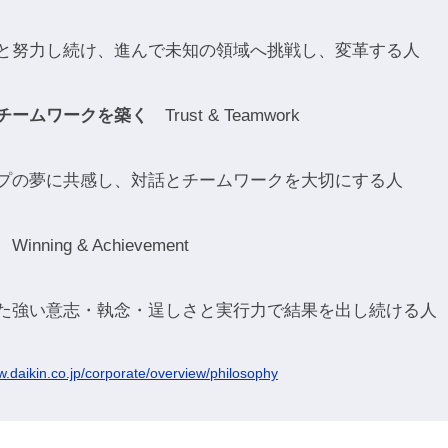
と努力し続け、進んで未知の領域へ挑戦し、変革する人
チームワークを築く
Trust & Teamwork
プの夢に共感し、対話とチームワークを大切にする人
Winning & Achievement
た強い意志・執念・逞しさと実行力で結果を出し続ける人
w.daikin.co.jp/corporate/overview/philosophy