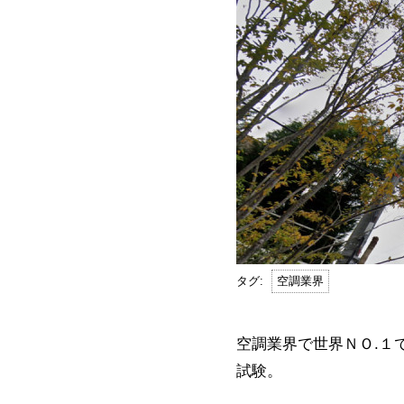
空調業界
空調業界で世界ＮＯ.１
試験。