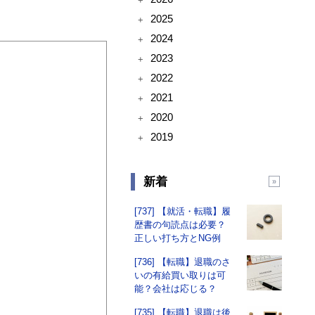
+
2025
+
2024
+
2023
+
2022
+
2021
+
2020
+
2019
+
新着
[737] 【就活・転職】履
歴書の句読点は必要？
正しい打ち方とNG例
[736] 【転職】退職のさ
いの有給買い取りは可
能？会社は応じる？
[735] 【転職】退職は後