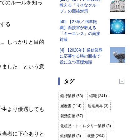
てのルールを知っ
教える「りそなグルー
プ」の面接対策
[40] 【27卒／26年転
する
職】面接官が教える
「キーエンス」の面接
対策
ん。しっかりと目的
[4] 【2026年】通信業界
に応募する時の面接で
役に立つ基礎知識
りました」という意
タグ
銀行業界 (53)
転職 (241)
履歴書 (114)
運送業界 (3)
学生より優遇しても
就活面接 (67)
化粧品・トイレタリー業界 (3)
担当者に下心ありと
鉄鋼業界 (3)
就活 (294)