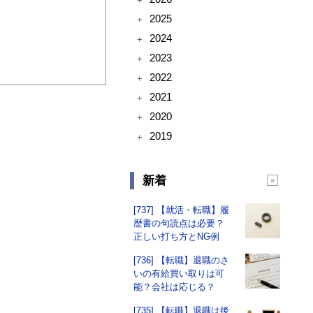
+
2025
+
2024
+
2023
+
2022
+
2021
+
2020
+
2019
+
新着
[737] 【就活・転職】履
歴書の句読点は必要？
正しい打ち方とNG例
[736] 【転職】退職のさ
いの有給買い取りは可
能？会社は応じる？
[735] 【転職】退職は後