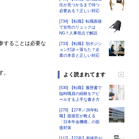
任が見つかるまで待つ
必要ある？正しい対応
[734] 【転職】転職面接
で女性のリュックは
NG？人事視点で解説
参することは必要な
[733] 【転職】別ポジシ
ョン打診＝落ちた？企
業の本音と正しい対応
す。
よく読まれてます
[530] 【転職】履歴書で
臨時職員の経験をアピ
ールする上手な書き方
[270] 【27卒／26年転
職】面接官が教える
「日本年金機構」の面
接対策
[117] 【27卒】面接官が