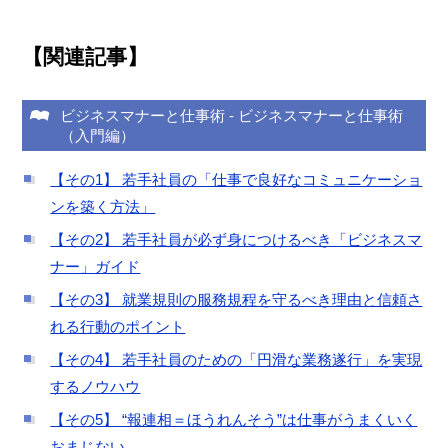
【関連記事】
ビジネスマナーと仕事術
-
ビジネスマナーと仕事術
（入門編）
【その1】 若手社員の「仕事で良好なコミュニケーショ
ンを築く方法」
【その2】 若手社員が必ず身につけるべき「ビジネスマ
ナー」ガイド
【その3】 就業規則の服務規程を守るべき理由と信頼さ
れる行動のポイント
【その4】 若手社員のための「円滑な業務遂行」を実現
するノウハウ
【その5】 “報連相＝ほうれんそう”は仕事がうまくいく
おまじない