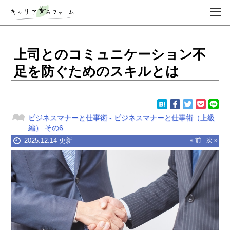
上司とのコミュニケーション不
足を防ぐためのスキルとは
ビジネスマナーと仕事術
-
ビジネスマナーと仕事術（上級
編）
その6
2025.12.14 更新
« 前
次 »