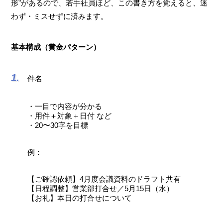
形”があるので、若手社員ほど、この書き方を覚えると、迷
わず・ミスせずに済みます。
基本構成（黄金パターン）
件名
・一目で内容が分かる
・用件＋対象＋日付 など
・20〜30字を目標
例：
【ご確認依頼】4月度会議資料のドラフト共有
【日程調整】営業部打合せ／5月15日（水）
【お礼】本日の打合せについて