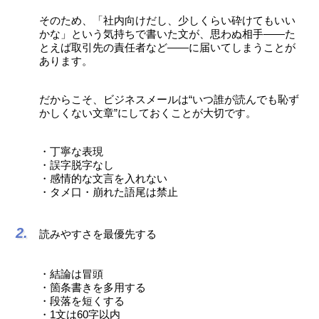
そのため、「社内向けだし、少しくらい砕けてもいい
かな」という気持ちで書いた文が、思わぬ相手――た
とえば取引先の責任者など――に届いてしまうことが
あります。
だからこそ、ビジネスメールは“いつ誰が読んでも恥ず
かしくない文章”にしておくことが大切です。
・丁寧な表現
・誤字脱字なし
・感情的な文言を入れない
・タメ口・崩れた語尾は禁止
読みやすさを最優先する
・結論は冒頭
・箇条書きを多用する
・段落を短くする
・1文は60字以内