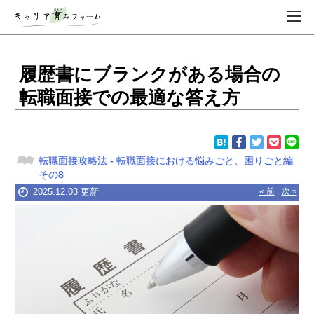
履歴書にブランクがある場合の
転職面接での最適な答え方
転職面接攻略法
-
転職面接における悩みごと、困りごと編
その8
2025.12.03 更新
« 前
次 »