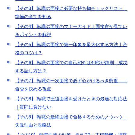
【その3】 転職の面接に必要な持ち物チェックリスト｜
準備の全てを知る
【その4】 転職の面接のマナーガイド｜面接官が見てい
るポイントを解説
【その5】 転職の面接で第一印象を最大化する方法｜合
格のコツは？
【その6】 転職の面接での自己紹介は40秒が鉄則｜成功
する話し方は？
【その7】 転職の一次面接で必ず心がけるべき態度——
合否を決める視点
【その8】 転職で圧迫面接を受けたときの最適な対応法
｜質問に負けない
【その9】 転職の最終面接で合格するためのノウハウ｜
失敗理由と攻略法
【その10】 転職面接の対策｜自己PR・志望動機・退職