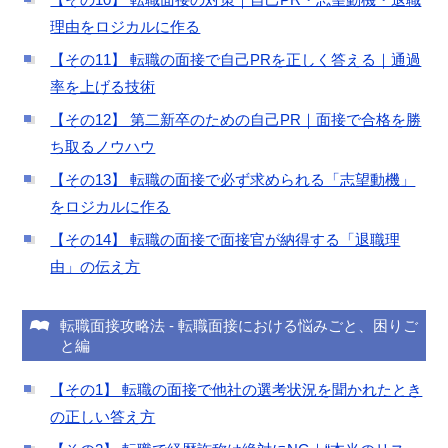
理由をロジカルに作る
【その11】 転職の面接で自己PRを正しく答える｜通過
率を上げる技術
【その12】 第二新卒のための自己PR｜面接で合格を勝
ち取るノウハウ
【その13】 転職の面接で必ず求められる「志望動機」
をロジカルに作る
【その14】 転職の面接で面接官が納得する「退職理
由」の伝え方
転職面接攻略法
-
転職面接における悩みごと、困りご
と編
【その1】 転職の面接で他社の選考状況を聞かれたとき
の正しい答え方