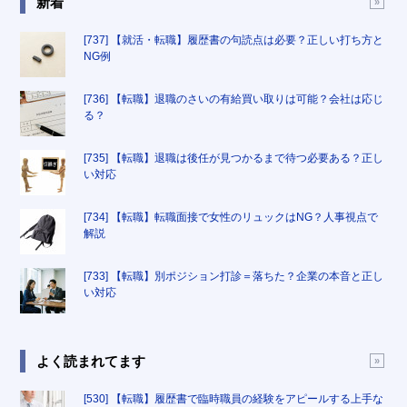
新着
[737] 【就活・転職】履歴書の句読点は必要？正しい打ち方と
NG例
[736] 【転職】退職のさいの有給買い取りは可能？会社は応じ
る？
[735] 【転職】退職は後任が見つかるまで待つ必要ある？正し
い対応
[734] 【転職】転職面接で女性のリュックはNG？人事視点で
解説
[733] 【転職】別ポジション打診＝落ちた？企業の本音と正し
い対応
よく読まれてます
[530] 【転職】履歴書で臨時職員の経験をアピールする上手な