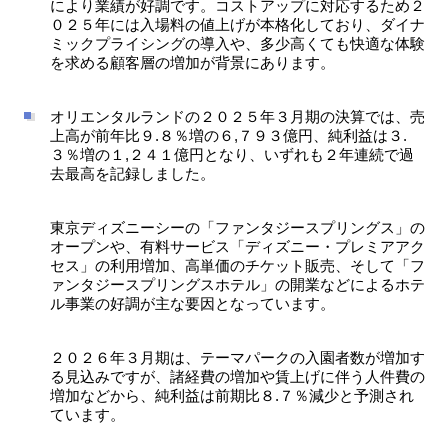
により業績が好調です。コストアップに対応するため２
０２５年には入場料の値上げが本格化しており、ダイナ
ミックプライシングの導入や、多少高くても快適な体験
を求める顧客層の増加が背景にあります。
オリエンタルランドの２０２５年３月期の決算では、売
上高が前年比９.８％増の６,７９３億円、純利益は３.
３％増の１,２４１億円となり、いずれも２年連続で過
去最高を記録しました。
東京ディズニーシーの「ファンタジースプリングス」の
オープンや、有料サービス「ディズニー・プレミアアク
セス」の利用増加、高単価のチケット販売、そして「フ
ァンタジースプリングスホテル」の開業などによるホテ
ル事業の好調が主な要因となっています。
２０２６年３月期は、テーマパークの入園者数が増加す
る見込みですが、諸経費の増加や賃上げに伴う人件費の
増加などから、純利益は前期比８.７％減少と予測され
ています。