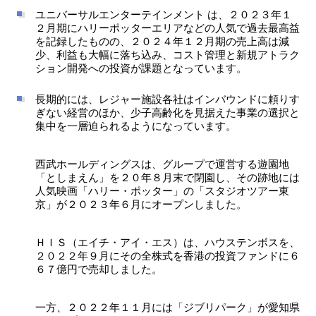
ユニバーサルエンターテインメント は、２０２３年１
２月期にハリーポッターエリアなどの人気で過去最高益
を記録したものの、２０２４年１２月期の売上高は減
少、利益も大幅に落ち込み、コスト管理と新規アトラク
ション開発への投資が課題となっています。
長期的には、レジャー施設各社はインバウンドに頼りす
ぎない経営のほか、少子高齢化を見据えた事業の選択と
集中を一層迫られるようになっています。
西武ホールディングスは、グループで運営する遊園地
「としまえん」を２０年８月末で閉園し、その跡地には
人気映画「ハリー・ポッター」の「スタジオツアー東
京」が２０２３年６月にオープンしました。
ＨＩＳ（エイチ・アイ・エス）は、ハウステンボスを、
２０２２年９月にその全株式を香港の投資ファンドに６
６７億円で売却しました。
一方、２０２２年１１月には「ジブリパーク」が愛知県