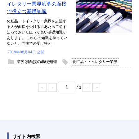
イレタリー業界応募の面接
で役立つ基礎知識
化粧品・トイレタリー業界を志望す
る人が面接を受けるにあたって必ず
知っておいたほうが良い基礎知識が
あります。 これらの知識を持ってい
ないと、面接での受け答え...
2019年08月04日 公開
業界別面接の基礎知識
化粧品・トイレタリー業界
/ 1
«
‹
›
»
サイト内検索