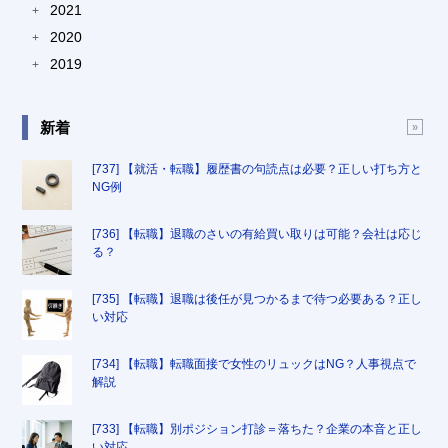
2021
+
2020
+
2019
+
新着
[737] 【就活・転職】履歴書の句読点は必要？正しい打ち方と
NG例
[736] 【転職】退職のさいの有給買い取りは可能？会社は応じ
る？
[735] 【転職】退職は後任が見つかるまで待つ必要ある？正し
い対応
[734] 【転職】転職面接で女性のリュックはNG？人事視点で
解説
[733] 【転職】別ポジション打診＝落ちた？企業の本音と正し
い対応