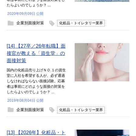
たらよいのでしょうか？ ...
2020年09月09日 公開
企業別面接対策
化粧品・トイレタリー業界
[14] 【27卒／26年転職】面
接官が教える「資生堂」の
面接対策
国内の化粧品売り上げＮＯ.１の資生
堂に入社を希望する人が、必ず通過
しなければならない面接試験。応募
者は事前にどのような面接の対策を
したらよいのでしょうか？ ...
2019年08月04日 公開
企業別面接対策
化粧品・トイレタリー業界
[13] 【2026年】化粧品・ト