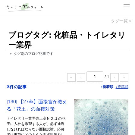
タグ一覧 »
ブログタグ: 化粧品・トイレタリ
ー業界
» タグ別のブログ記事です
/ 1
«
‹
›
»
3
件の記事
↑新着順
↓投稿順
[130] 【27卒】面接官が教え
る「花王」の面接対策
トイレタリー業界売上高ＮＯ.１の花
王に入社を希望する人が、必ず通過
しなければならない面接試験。応募
者は事前にどのような面接対策をし