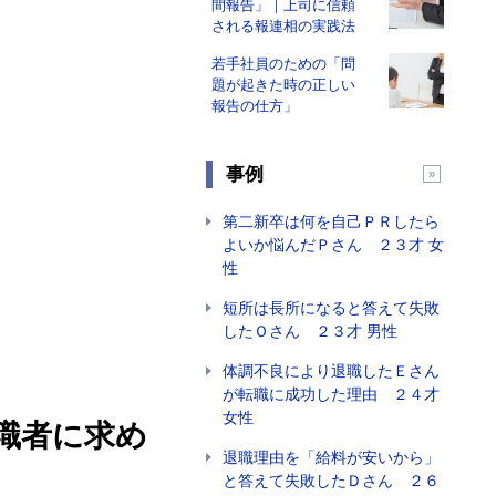
間報告」｜上司に信頼
される報連相の実践法
若手社員のための「問
題が起きた時の正しい
報告の仕方」
事例
第二新卒は何を自己ＰＲしたら
よいか悩んだＰさん ２３才 女
性
短所は長所になると答えて失敗
したＯさん ２３才 男性
体調不良により退職したＥさん
が転職に成功した理由 ２４才
女性
職者に求め
退職理由を「給料が安いから」
と答えて失敗したＤさん ２６