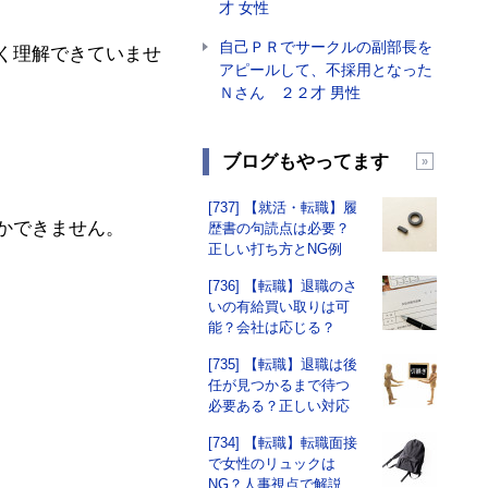
才 女性
自己ＰＲでサークルの副部長を
く理解できていませ
アピールして、不採用となった
Ｎさん ２２才 男性
ブログもやってます
[737] 【就活・転職】履
かできません。
歴書の句読点は必要？
正しい打ち方とNG例
[736] 【転職】退職のさ
いの有給買い取りは可
能？会社は応じる？
[735] 【転職】退職は後
任が見つかるまで待つ
必要ある？正しい対応
[734] 【転職】転職面接
で女性のリュックは
NG？人事視点で解説