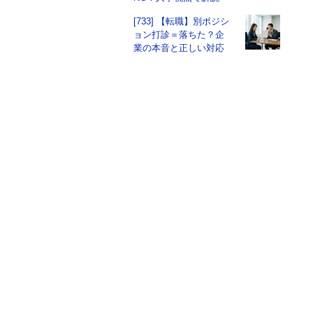
[733] 【転職】別ポジシ
ョン打診＝落ちた？企
業の本音と正しい対応