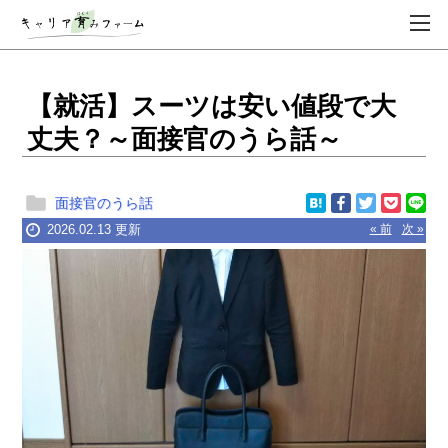
【就活】スーツは安い値段で大
丈夫？～面接官のうら話～
面接官のうら話
2026.02.13 更新
« 前
次 »