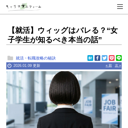
【就活】ウィッグはバレる？“女
子学生が知るべき本当の話”
就活・転職攻略の秘訣
2026.01.09 更新
« 前
次 »