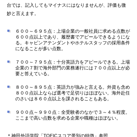
台では、記入してもマイナスにはなりませんが、評価も微
妙と言えます。
６００～６９５点：上場企業の一般社員に求める点数が
６００点以上であり、履歴書でアピールできるようにな
る。キャビンアテンダントやホテルスタッフの採用条件
になることが多い点数。
７００～７９５点：十分英語力をアピールできる。上場
企業の７割で海外部門の業務遂行には７００点以上が必
要と答えている。
８００～８９５点：英語力が強みと言える。外資も含め
８００点以上ならば選考で足切りはほぼない。海外赴任
のさいは８６０点以上を課されることもある。
９００点～９９０点：全受験者のなかで３～４％程度。
ここまで高い点数を求める企業や職種はほぼない。
＊神田外語学院「TOEICスコア帯別の特徴」参照