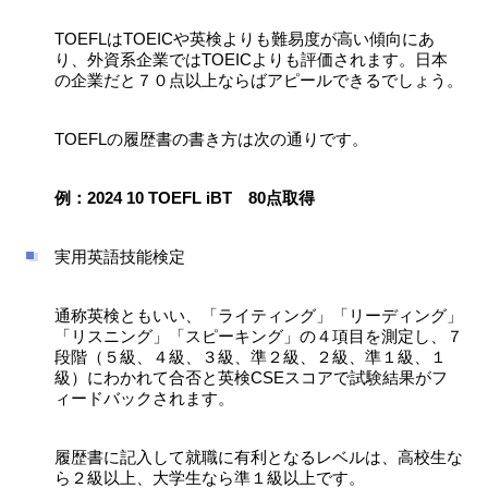
TOEFLはTOEICや英検よりも難易度が高い傾向にあ
り、外資系企業ではTOEICよりも評価されます。日本
の企業だと７０点以上ならばアピールできるでしょう。
TOEFLの履歴書の書き方は次の通りです。
例：2024 10 TOEFL iBT 80点取得
実用英語技能検定
通称英検ともいい、「ライティング」「リーディング」
「リスニング」「スピーキング」の４項目を測定し、７
段階（５級、４級、３級、準２級、２級、準１級、１
級）にわかれて合否と英検CSEスコアで試験結果がフ
ィードバックされます。
履歴書に記入して就職に有利となるレベルは、高校生な
ら２級以上、大学生なら準１級以上です。