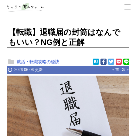
【転職】退職届の封筒はなんで
もいい？NG例と正解
就活・転職攻略の秘訣
2026.06.06 更新
« 前
次 »