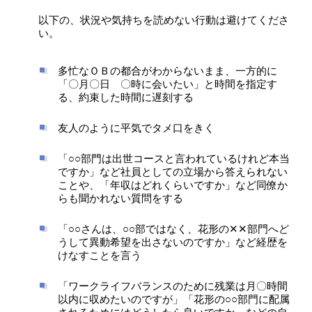
以下の、状況や気持ちを読めない行動は避けてくださ
い。
多忙なＯＢの都合がわからないまま、一方的に
「〇月〇日 〇時に会いたい」と時間を指定す
る、約束した時間に遅刻する
友人のように平気でタメ口をきく
「○○部門は出世コースと言われているけれど本当
ですか」など社員としての立場から答えられない
ことや、「年収はどれくらいですか」など同僚か
らも聞かれない質問をする
「○○さんは、○○部ではなく、花形の✕✕部門へど
うして異動希望を出さないのですか」など経歴を
けなすことを言う
「ワークライフバランスのために残業は月〇時間
以内に収めたいのですが」「花形の○○部門に配属