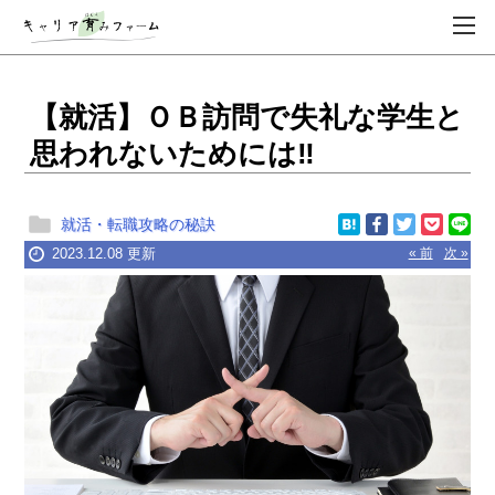
【就活】ＯＢ訪問で失礼な学生と
思われないためには‼
就活・転職攻略の秘訣
2023.12.08 更新
« 前
次 »