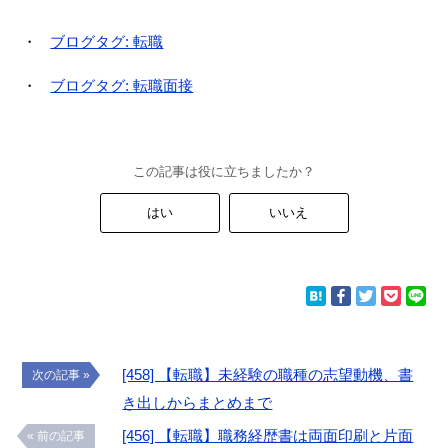
ブログタグ: 転職
ブログタグ: 転職面接
この記事は役に立ちましたか？
はい
いいえ
[458] 【転職】未経験の職種の志望動機、書
次の記事 »
き出しからまとめまで
[456] 【転職】職務経歴書は両面印刷と片面
« 前の記事