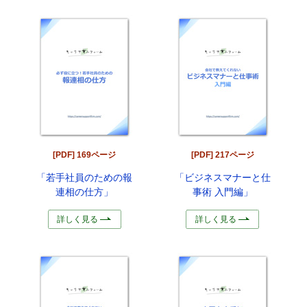
[PDF] 169ページ
[PDF] 217ページ
「若手社員のための報
「ビジネスマナーと仕
連相の仕方」
事術 入門編」
詳しく見る
詳しく見る