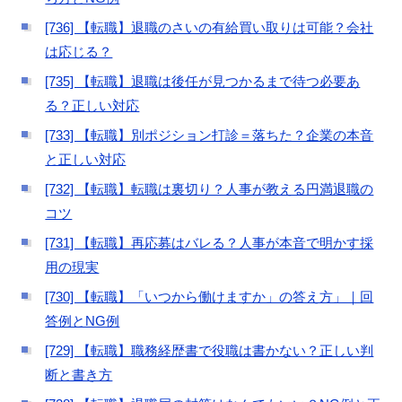
[736] 【転職】退職のさいの有給買い取りは可能？会社
は応じる？
[735] 【転職】退職は後任が見つかるまで待つ必要あ
る？正しい対応
[733] 【転職】別ポジション打診＝落ちた？企業の本音
と正しい対応
[732] 【転職】転職は裏切り？人事が教える円満退職の
コツ
[731] 【転職】再応募はバレる？人事が本音で明かす採
用の現実
[730] 【転職】「いつから働けますか」の答え方」｜回
答例とNG例
[729] 【転職】職務経歴書で役職は書かない？正しい判
断と書き方