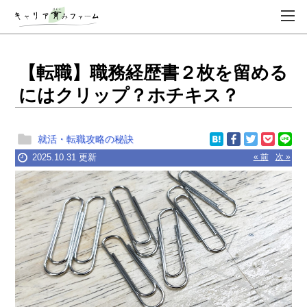
【転職】職務経歴書２枚を留める
にはクリップ？ホチキス？
就活・転職攻略の秘訣
2025.10.31 更新
« 前
次 »