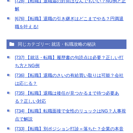
[728] 【転職】退職届の封筒はなんでもいい？NG例と正
解
[676] 【転職】退職の引き継ぎはどこまでやる？円満退
職を叶える!
同じカテゴリー: 就活・転職攻略の秘訣
[737] 【就活・転職】履歴書の句読点は必要？正しい打
ち方とNG例
[736] 【転職】退職のさいの有給買い取りは可能？会社
は応じる？
[735] 【転職】退職は後任が見つかるまで待つ必要あ
る？正しい対応
[734] 【転職】転職面接で女性のリュックはNG？人事視
点で解説
[733] 【転職】別ポジション打診＝落ちた？企業の本音