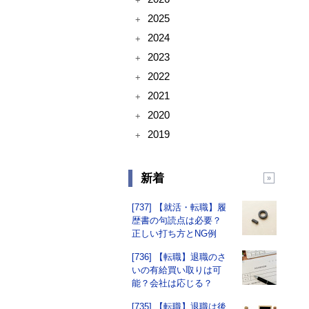
+
2025
+
2024
+
2023
+
2022
+
2021
+
2020
+
2019
+
新着
[737] 【就活・転職】履
歴書の句読点は必要？
正しい打ち方とNG例
[736] 【転職】退職のさ
いの有給買い取りは可
能？会社は応じる？
[735] 【転職】退職は後