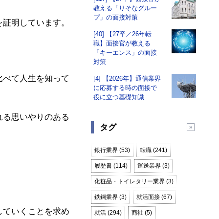
教える「りそなグルー
プ」の面接対策
を証明しています。
[40] 【27卒／26年転
職】面接官が教える
「キーエンス」の面接
対策
比べて人生を知って
[4] 【2026年】通信業界
に応募する時の面接で
役に立つ基礎知識
れる思いやりのある
タグ
銀行業界 (53)
転職 (241)
履歴書 (114)
運送業界 (3)
化粧品・トイレタリー業界 (3)
鉄鋼業界 (3)
就活面接 (67)
していくことを求め
就活 (294)
商社 (5)