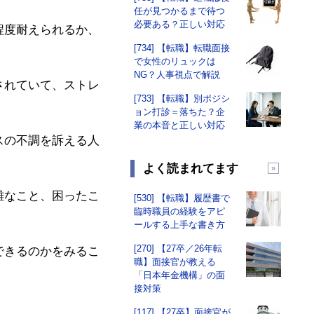
任が見つかるまで待つ
必要ある？正しい対応
程度耐えられるか、
[734] 【転職】転職面接
で女性のリュックは
NG？人事視点で解説
されていて、ストレ
[733] 【転職】別ポジシ
ョン打診＝落ちた？企
業の本音と正しい対応
スの不調を訴える人
よく読まれてます
難なこと、困ったこ
[530] 【転職】履歴書で
臨時職員の経験をアピ
ールする上手な書き方
[270] 【27卒／26年転
できるのかをみるこ
職】面接官が教える
「日本年金機構」の面
接対策
[117] 【27卒】面接官が