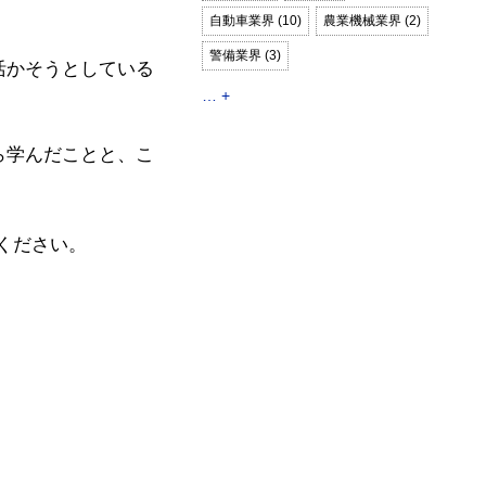
自動車業界 (10)
農業機械業界 (2)
警備業界 (3)
活かそうとしている
… +
ら学んだことと、こ
。
ください。