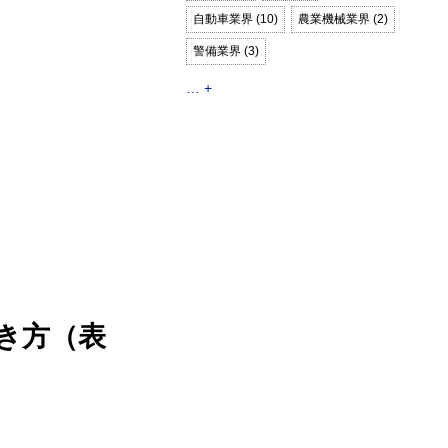
自動車業界 (10)
農業機械業界 (2)
警備業界 (3)
… +
き方（表