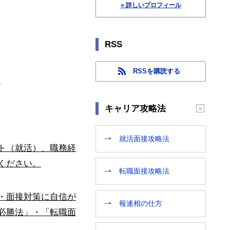
» 詳しいプロフィール
RSS
RSSを購読する
。
キャリア攻略法
就活面接攻略法
ト（就活）、職務経
ください。
転職面接攻略法
・面接対策に自信が
報連相の仕方
必勝法」・「転職面