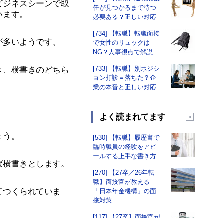
ビジネスシーンで取
任が見つかるまで待つ
います。
必要ある？正しい対応
[734] 【転職】転職面接
が多いようです。
で女性のリュックは
NG？人事視点で解説
[733] 【転職】別ポジシ
き、横書きのどちら
ョン打診＝落ちた？企
業の本音と正しい対応
よく読まれてます
ょう。
[530] 【転職】履歴書で
臨時職員の経験をアピ
ールする上手な書き方
ば横書きとします。
[270] 【27卒／26年転
職】面接官が教える
てつくられていま
「日本年金機構」の面
接対策
[117] 【27卒】面接官が