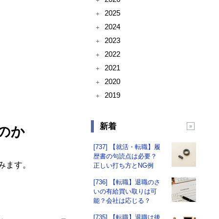
+
2025
+
2024
+
2023
+
2022
+
2021
+
2020
+
2019
+
新着
のか
[737] 【就活・転職】履
歴書の句読点は必要？
みます。
正しい打ち方とNG例
[736] 【転職】退職のさ
いの有給買い取りは可
。
能？会社は応じる？
[735] 【転職】退職は後