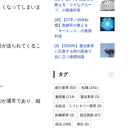
教える「りそなグルー
くくなってしまいま
プ」の面接対策
[40] 【27卒／26年転
職】面接官が教える
「キーエンス」の面接
対策
筒が送られてくるこ
[4] 【2026年】通信業界
に応募する時の面接で
役に立つ基礎知識
タグ
ん。
銀行業界 (53)
転職 (241)
履歴書 (114)
運送業界 (3)
のが通常であり、縦
化粧品・トイレタリー業界 (3)
鉄鋼業界 (3)
就活面接 (67)
就活 (294)
商社 (5)