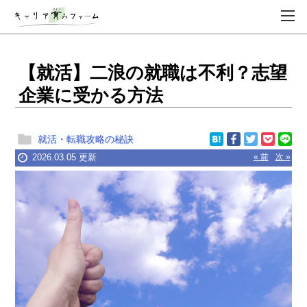
【就活】二浪の就職は不利？志望
企業に受かる方法
就活・転職攻略の秘訣
2026.03.05 更新
« 前
次 »