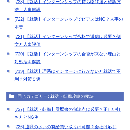
[723] 【就活】インターンシップの持ち物10選と確認方
法｜人事解説
[722] 【就活】インターンシップでピアスはNG？人事の
本音
[721] 【就活】インターンシップ合格で返信は必要？例
文と人事評価
[720] 【就活】インターンシップの合否が来ない理由と
対処法を解説
[719] 【就活】理系はインターンに行かないと就活で不
利？対策５選
同じカテゴリー: 就活・転職攻略の秘訣
[737] 【就活・転職】履歴書の句読点は必要？正しい打
ち方とNG例
[736] 退職のさいの有給買い取りは可能？会社は応じ