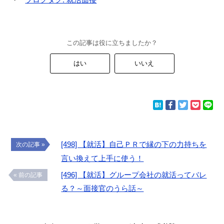
この記事は役に立ちましたか？
はい
いいえ
[498] 【就活】自己ＰＲで縁の下の力持ちを
次の記事 »
言い換えて上手に使う！
[496] 【就活】グループ会社の就活ってバレ
« 前の記事
る？～面接官のうら話～