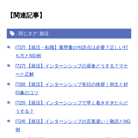
【関連記事】
同じタグ: 就活
[737] 【就活・転職】履歴書の句読点は必要？正しい打
ち方とNG例
[727] 【就活】インターンシップの昼食どうする？マナ
ーと正解
[726] 【就活】インターンシップ初日の挨拶｜例文と好
印象のコツ
[725] 【就活】インターンシップで早く着きすぎたらど
うする？
[724] 【就活】インターンシップの言葉遣い｜敬語とNG
例