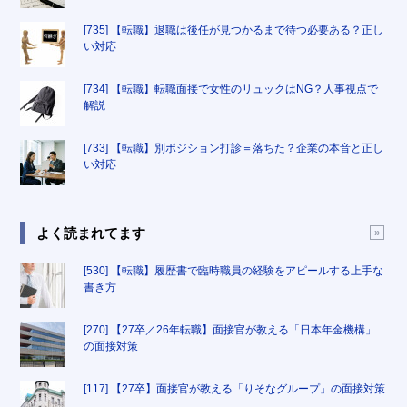
[735] 【転職】退職は後任が見つかるまで待つ必要ある？正し
い対応
[734] 【転職】転職面接で女性のリュックはNG？人事視点で
解説
[733] 【転職】別ポジション打診＝落ちた？企業の本音と正し
い対応
よく読まれてます
[530] 【転職】履歴書で臨時職員の経験をアピールする上手な
書き方
[270] 【27卒／26年転職】面接官が教える「日本年金機構」
の面接対策
[117] 【27卒】面接官が教える「りそなグループ」の面接対策