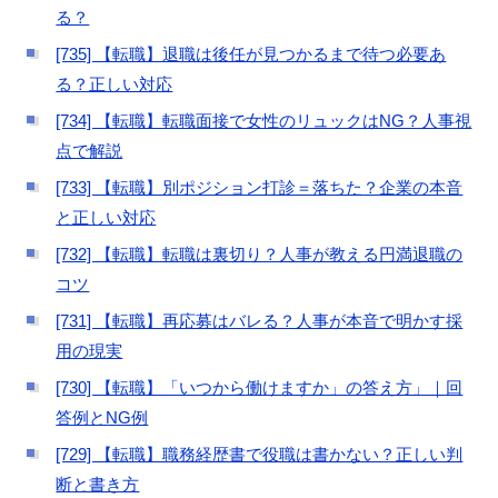
る？
[735] 【転職】退職は後任が見つかるまで待つ必要あ
る？正しい対応
[734] 【転職】転職面接で女性のリュックはNG？人事視
点で解説
[733] 【転職】別ポジション打診＝落ちた？企業の本音
と正しい対応
[732] 【転職】転職は裏切り？人事が教える円満退職の
コツ
[731] 【転職】再応募はバレる？人事が本音で明かす採
用の現実
[730] 【転職】「いつから働けますか」の答え方」｜回
答例とNG例
[729] 【転職】職務経歴書で役職は書かない？正しい判
断と書き方