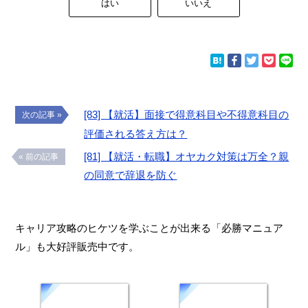
はい
いいえ
[83] 【就活】面接で得意科目や不得意科目の
次の記事 »
評価される答え方は？
[81] 【就活・転職】オヤカク対策は万全？親
« 前の記事
の同意で辞退を防ぐ
キャリア攻略のヒケツを学ぶことが出来る「必勝マニュア
ル」も大好評販売中です。