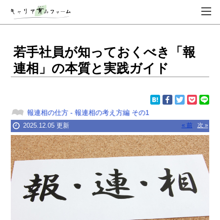
若手社員が知っておくべき「報
連相」の本質と実践ガイド
報連相の仕方
-
報連相の考え方編
その1
2025.12.05 更新
« 前
次 »